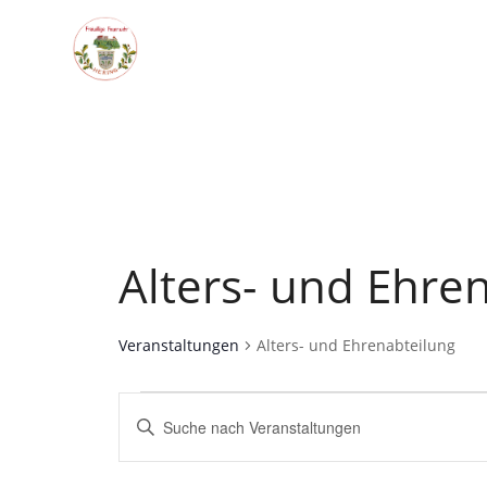
Alters- und Ehre
Veranstaltungen
Alters- und Ehrenabteilung
Veranstaltungen
Veranstaltungen
Bitte
Suche
Schlüsselwort
eingeben.
und
Suche