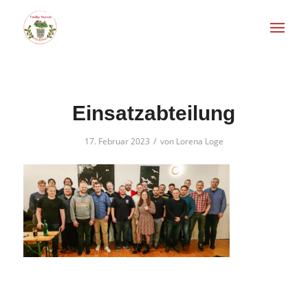
Einsatzabteilung
/
17. Februar 2023
von
Lorena Loge