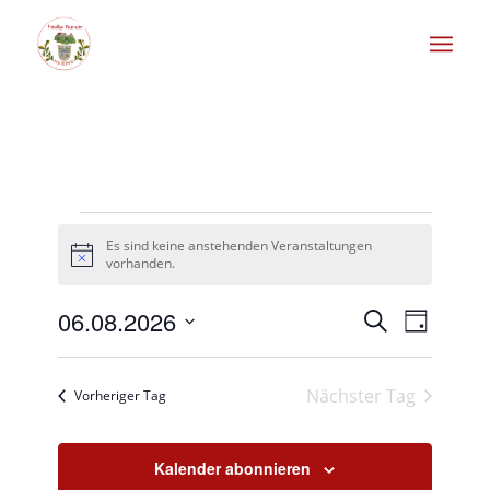
Veranstaltungen
Es sind keine anstehenden Veranstaltungen
für
Hinweis
vorhanden.
August
Veransta
06.08.2026
Veranst
Suche
Tag
Ansicht
6,
Suche
Datum
Navigat
wählen.
und
2026
Nächster Tag
Vorheriger Tag
Ansichten
Navigati
Kalender abonnieren